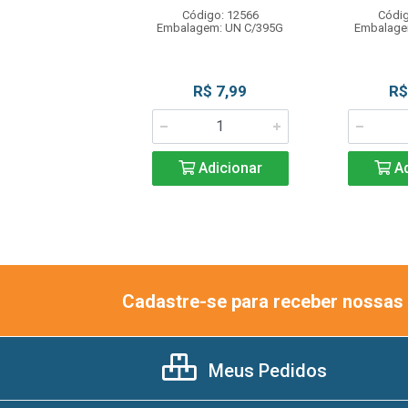
digo: 10419
Código: 12566
Códig
gem: UN C/200G
Embalagem: UN C/395G
Embalage
R$ 3,29
R$ 7,99
R$
Adicionar
Adicionar
Ad
Cadastre-se para receber nossas 
Meus Pedidos