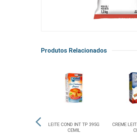
Produtos Relacionados
LEITE 17% 200G
LEITE COND INT TP 395G
CREME LEIT
AMPONESA
CEMIL
C