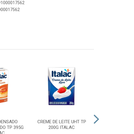
891000017562
1000017562
DENSADO
CREME DE LEITE UHT TP
CREME LEITE 1
DO TP 395G
200G ITALAC
CAMPONE
AC