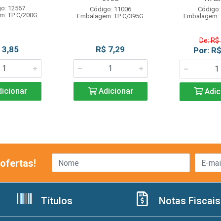
o: 12567
Código: 11006
Código:
m: TP C/200G
Embalagem: TP C/395G
Embalagem: 
De: R$
 3,85
R$ 7,29
Por: R$
icionar
Adicionar
Adic
ofertas!
Títulos
Notas Fiscais