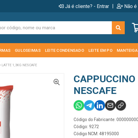
|
Já é cliente? - Entrar
Não é 
RMAS
GULOSEIMAS
LEITE CONDENSADO
LEITE EM PO
MANTEIGA
 LATTE 1,3KG NESCAFE
CAPPUCCINO 
NESCAFE
Código do Fabricante: 0000000
Código: 9272
Código NCM: 48195000