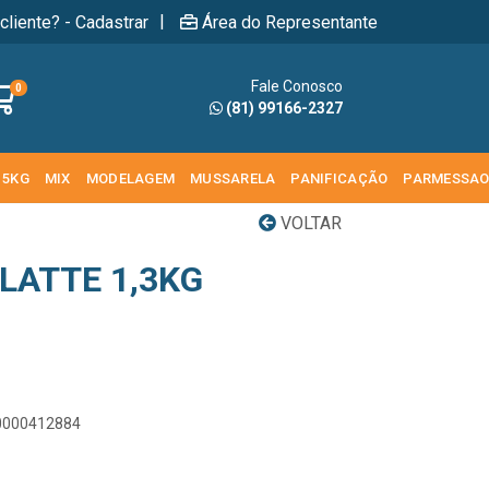
|
cliente? - Cadastrar
Área do Representante
Fale Conosco
0
(81) 99166-2327
 5KG
MIX
MODELAGEM
MUSSARELA
PANIFICAÇÃO
PARMESSA
VOLTAR
LATTE 1,3KG
00000412884