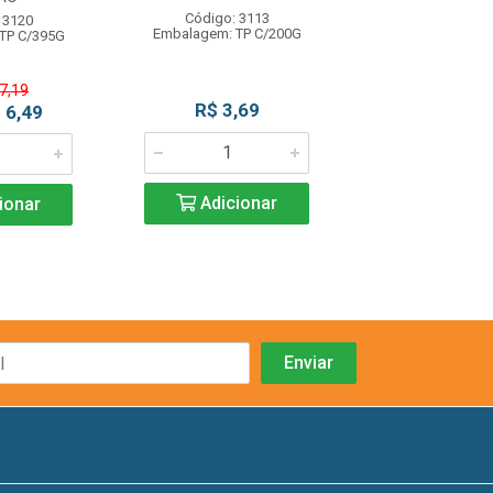
Código: 3113
Código: 10
 3120
Embalagem: TP C/200G
Embalagem: UN
TP C/395G
 7,19
R$ 3,69
R$ 3,2
 6,49
Adicionar
Adicio
ionar