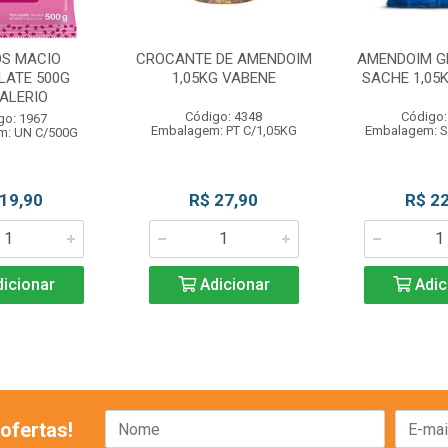
S MACIO
CROCANTE DE AMENDOIM
AMENDOIM 
LATE 500G
1,05KG VABENE
SACHE 1,05
ALERIO
Código: 4348
Código:
go: 1967
Embalagem: PT C/1,05KG
Embalagem: S
m: UN C/500G
 19,90
R$ 27,90
R$ 22
icionar
Adicionar
Adic
ofertas!