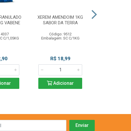
GRANULADO
XEREM AMENDOIM 1KG
FLOCOS A
KG VABENE
SABOR DA TERRA
CROCANTE 50
 4337
Código: 9512
Código: 82
C C/1,05KG
Embalagem: SC C/1KG
Embalagem: PC
,90
R$ 18,99
R$ 13,9
ionar
Adicionar
Adicio