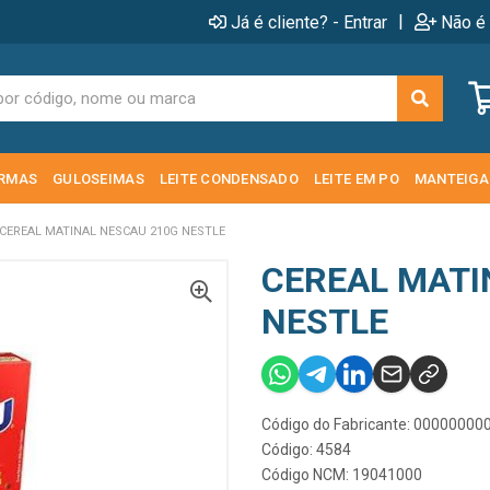
|
Já é cliente? - Entrar
Não é 
RMAS
GULOSEIMAS
LEITE CONDENSADO
LEITE EM PO
MANTEIGA
CEREAL MATINAL NESCAU 210G NESTLE
CEREAL MATI
NESTLE
Código do Fabricante: 0000000
Código: 4584
Código NCM: 19041000