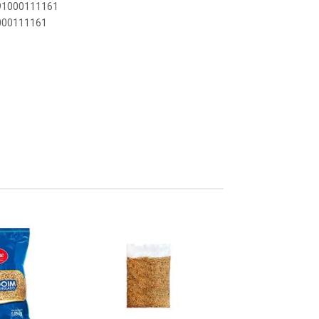
891000111161
1000111161