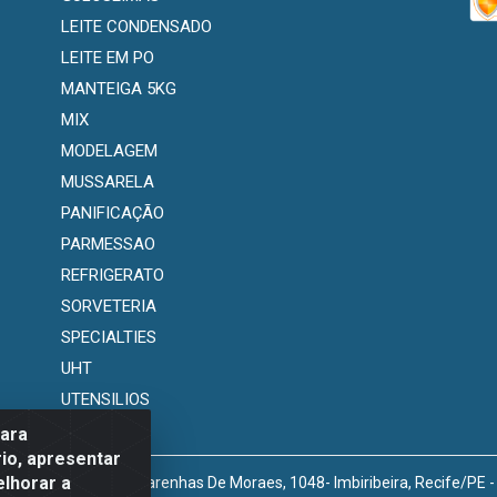
LEITE CONDENSADO
LEITE EM PO
MANTEIGA 5KG
MIX
MODELAGEM
MUSSARELA
PANIFICAÇÃO
PARMESSAO
REFRIGERATO
SORVETERIA
SPECIALTIES
UHT
UTENSILIOS
para
io, apresentar
elhorar a
venida Marechal Mascarenhas De Moraes, 1048- Imbiribeira, Recife/PE