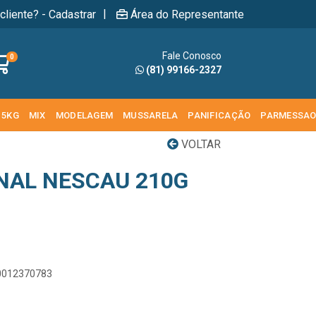
|
cliente? - Cadastrar
Área do Representante
Fale Conosco
0
(81) 99166-2327
 5KG
MIX
MODELAGEM
MUSSARELA
PANIFICAÇÃO
PARMESSA
VOLTAR
NAL NESCAU 210G
00012370783