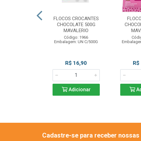
COS ARROZ
FLOCOS CROCANTES
FLOCO
NTE 500G TOP
CHOCOLATE 500G
CHOCO
MAVALERIO
MAV
ódigo: 8263
Código: 1966
Códi
gem: PC C/500G
Embalagem: UN C/500G
Embalage
R$ 13,99
R$ 16,90
R$
Adicionar
Adicionar
Ad
Cadastre-se para receber nossas 