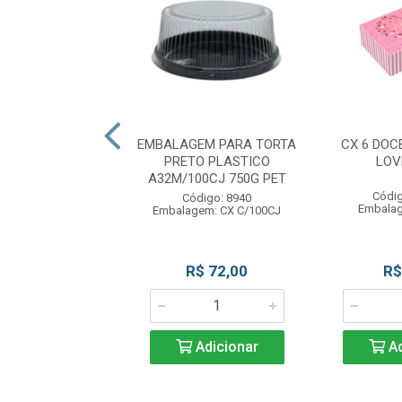
TRUFA OURO BRI
EMBALAGEM PARA TORTA
CX 6 DOC
N LUCKYFEST
PRETO PLASTICO
LOV
A32M/100CJ 750G PET
digo: 11779
Códig
Código: 8940
gem: PC C/100UN
Embalag
Embalagem: CX C/100CJ
R$ 11,39
R$ 72,00
R$
Adicionar
Adicionar
Ad