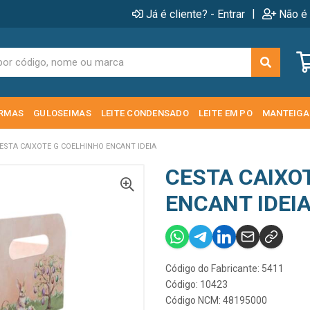
|
Já é cliente? - Entrar
Não é 
RMAS
GULOSEIMAS
LEITE CONDENSADO
LEITE EM PO
MANTEIGA
ESTA CAIXOTE G COELHINHO ENCANT IDEIA
CESTA CAIXO
ENCANT IDEI
Código do Fabricante: 5411
Código: 10423
Código NCM: 48195000