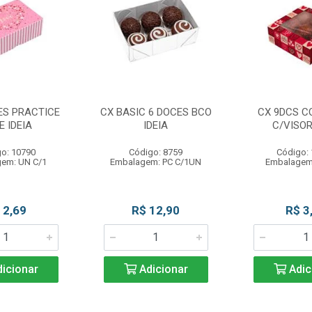
ES PRACTICE
CX BASIC 6 DOCES BCO
CX 9DCS C
E IDEIA
IDEIA
C/VISOR
o: 10790
Código: 8759
Código:
em: UN C/1
Embalagem: PC C/1UN
Embalagem
 2,69
R$ 12,90
R$ 3
icionar
Adicionar
Adic