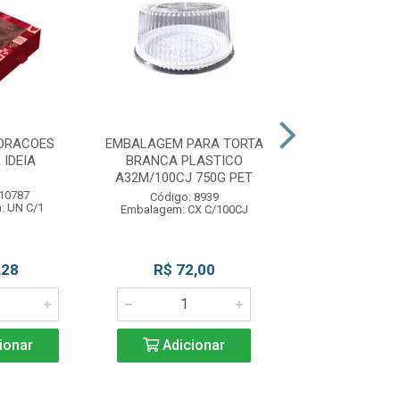
ORACOES
EMBALAGEM PARA TORTA
EMB P/TRUFA O
 IDEIA
BRANCA PLASTICO
100UN LUCK
A32M/100CJ 750G PET
 10787
Código: 11
Código: 8939
: UN C/1
Embalagem: PC 
Embalagem: CX C/100CJ
,28
R$ 72,00
R$ 11,3
ionar
Adicionar
Adicio