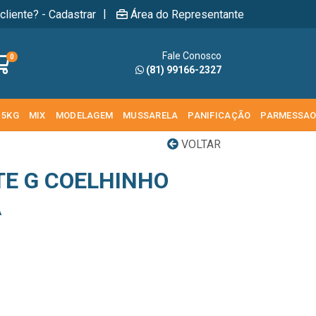
|
cliente? - Cadastrar
Área do Representante
Fale Conosco
0
(81) 99166-2327
 5KG
MIX
MODELAGEM
MUSSARELA
PANIFICAÇÃO
PARMESSA
VOLTAR
TE G COELHINHO
A