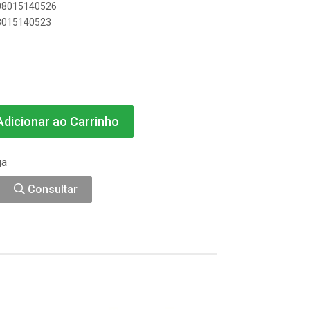
908015140526
08015140523
dicionar ao Carrinho
ga
Consultar