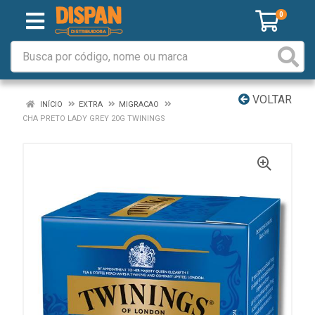
0
VOLTAR
INÍCIO
EXTRA
MIGRACAO
CHA PRETO LADY GREY 20G TWININGS