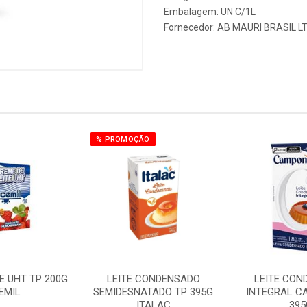
Embalagem: UN C/1L
Fornecedor:
AB MAURI BRASIL L
% PROMOÇÃO
E UHT TP 200G
LEITE CONDENSADO
LEITE CON
EMIL
SEMIDESNATADO TP 395G
INTEGRAL C
ITALAC
395