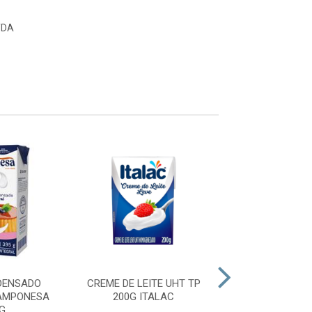
TDA
DENSADO
CREME DE LEITE UHT TP
CREME LEITE
AMPONESA
200G ITALAC
PIRACANJ
G