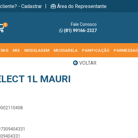
|
cliente? - Cadastrar
Área do Representante
Fale Conosco
0
(81) 99166-2327
 5KG
MIX
MODELAGEM
MUSSARELA
PANIFICAÇÃO
PARMESSA
VOLTAR
ELECT 1L MAURI
00002110408
897309404331
7309404331