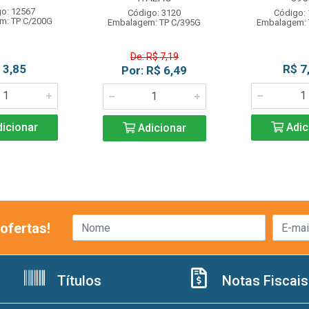
o: 12567
Código: 3120
Código:
m: TP C/200G
Embalagem: TP C/395G
Embalagem: 
De: R$ 7,19
 3,85
R$ 7
Por: R$ 6,49
icionar
Adic
Adicionar
ofertas!
Títulos
Notas Fiscais