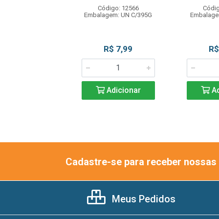
digo: 13423
Código: 12566
Códig
gem: TP C/200G
Embalagem: UN C/395G
Embalage
R$ 2,75
R$ 7,99
R$
Adicionar
Adicionar
Ad
Cadastre-se para receber nossas 
Meus Pedidos