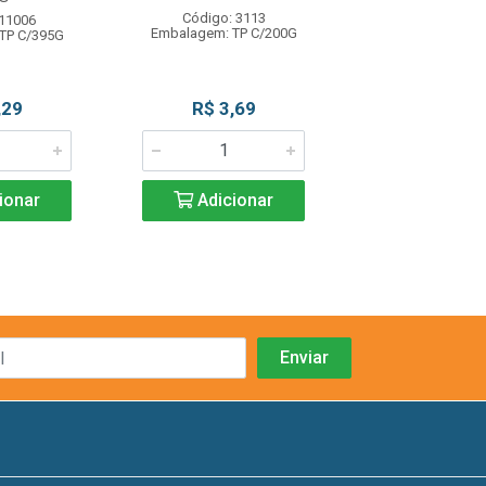
Código: 3113
Código: 13
 11006
Embalagem: TP C/200G
Embalagem: TP
TP C/395G
,29
R$ 3,69
R$ 2,7
ionar
Adicionar
Adicio