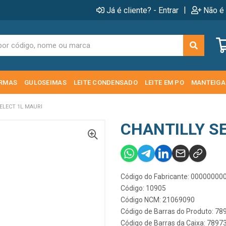
|
Já é cliente? - Entrar
Não é 
RMAS
GULOSEIMAS
LEITE CONDENSADO
LEITE EM PO
MANTEIGA
ELECT 1L MAURI
CHANTILLY S
Código do Fabricante: 0000000
Código: 10905
Código NCM: 21069090
Código de Barras do Produto: 7
Código de Barras da Caixa: 789