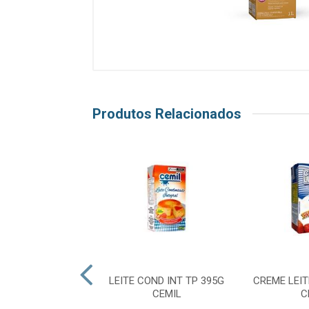
Produtos Relacionados
E LEITE 200G
LEITE COND INT TP 395G
CREME LEIT
RACANJUBA
CEMIL
C