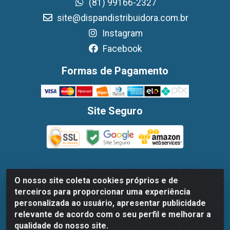
(81) 99166-2327
site@dispandistribuidora.com.br
Instagram
Facebook
Formas de Pagamento
Site Seguro
O nosso site coleta cookies próprios e de
Dispan Distribuidora de Alimentos LTDA - Avenida
terceiros para proporcionar uma experiência
Marechal Mascarenhas De Moraes, 1048- Imbiribeira,
personalizada ao usuário, apresentar publicidade
Recife/PE - CEP 51.170-000 - CNPJ 30.779.584/0003-78
relevante de acordo com o seu perfil e melhorar a
qualidade do nosso site.