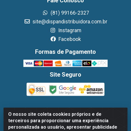
Fale Conosco
(81) 99166-2327
site@dispandistribuidora.com.br
Instagram
Facebook
Formas de Pagamento
Site Seguro
O nosso site coleta cookies próprios e de
Dispan Distribuidora de Alimentos LTDA - Avenida
terceiros para proporcionar uma experiência
Marechal Mascarenhas De Moraes, 1048- Imbiribeira,
personalizada ao usuário, apresentar publicidade
Recife/PE - CEP 51.170-000 - CNPJ 30.779.584/0003-78