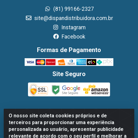
(81) 99166-2327
site@dispandistribuidora.com.br
Instagram
Facebook
Formas de Pagamento
Site Seguro
O nosso site coleta cookies próprios e de
Dispan Distribuidora de Alimentos LTDA - Avenida
terceiros para proporcionar uma experiência
Marechal Mascarenhas De Moraes, 1048- Imbiribeira,
personalizada ao usuário, apresentar publicidade
Recife/PE - CEP 51.170-000 - CNPJ 30.779.584/0003-78
relevante de acordo com o seu perfil e melhorar a