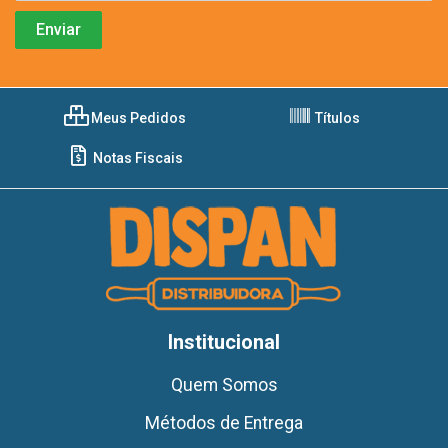
Meus Pedidos
Títulos
Notas Fiscais
Institucional
Quem Somos
Métodos de Entrega