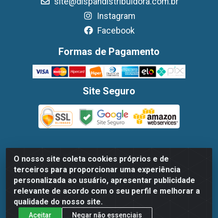
site@dispandistribuidora.com.br
Instagram
Facebook
Formas de Pagamento
Site Seguro
O nosso site coleta cookies próprios e de
Dispan Distribuidora de Alimentos LTDA - Avenida Marechal
terceiros para proporcionar uma experiência
Mascarenhas De Moraes, 1048- Imbiribeira, Recife/PE - CEP
personalizada ao usuário, apresentar publicidade
51.170-000 - CNPJ 30.779.584/0003-78
relevante de acordo com o seu perfil e melhorar a
qualidade do nosso site.
Aceitar
Negar não essenciais