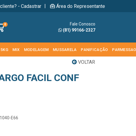
|
cliente? - Cadastrar
Área do Representante
Fale Conosco
0
(81) 99166-2327
 5KG
MIX
MODELAGEM
MUSSARELA
PANIFICAÇÃO
PARMESSA
VOLTAR
ARGO FACIL CONF
21040-E66