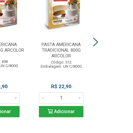
ERICANA
PASTA AMERICANA
PASTA AMER
0G ARCOLOR
TRADICIONAL 800G
CHOCOLATE 
ARCOLOR
800G ARCO
: 498
Código: 512
Código: 5
UN C/800G
Embalagem: UN C/800G
Embalagem: UN
De: R$ 23,
,90
R$ 22,90
Por: R$ 2
ionar
Adicionar
Adicio