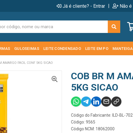
|
Já é cliente? - Entrar
Não é 
RMAS
GULOSEIMAS
LEITE CONDENSADO
LEITE EM PO
MANTEIGA
M AMARGO FACIL CONF 5KG SICAO
COB BR M AM
5KG SICAO
Código do Fabricante: ILD-BL-70
Código: 9565
Código NCM: 18062000