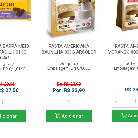
A BARRA MEIO
PASTA AMERICANA
PASTA AM
ACIL 1,01KG
BAUNILHA 800G ARCOLOR
MORANGO 80
ICAO
Código: 497
Código
go: 767
Embalagem: UN C/800G
Embalagem: 
: BR C/1,01KG
R$ 29,65
De: R$ 23,90
R$ 23
R$ 27,50
Por: R$ 22,90
Adic
icionar
Adicionar