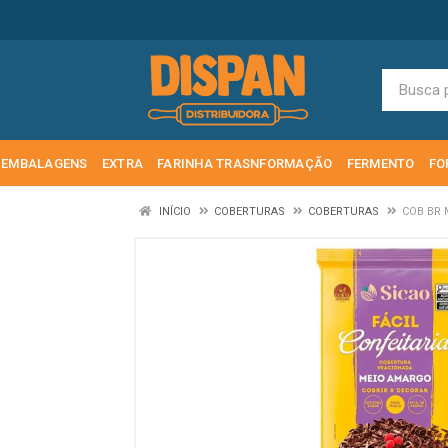
EMBALAGENS
EXTRA
FARINHA TRASNFORMAÇÃO
FERMENTO
FO
INÍCIO
COBERTURAS
COBERTURAS
COB BR 