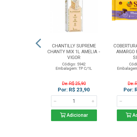
A AMERICANA
CHANTILLY SUPREME
COBERTUR
LATE BRANCO
CHANTY MIX 1L AMELIA -
AMARGO F
0G ARCOLOR
VIGOR
S
ódigo: 514
Código: 5942
Códi
gem: UN C/800G
Embalagem: TP C/1L
Embalagem
e: R$ 23,90
De: R$ 25,90
De: 
: R$ 22,90
Por: R$ 23,90
Por: 
Adicionar
Adicionar
Ad