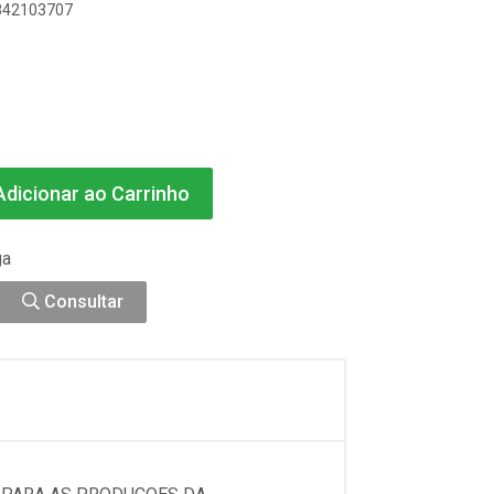
0842103707
dicionar ao Carrinho
ga
Consultar