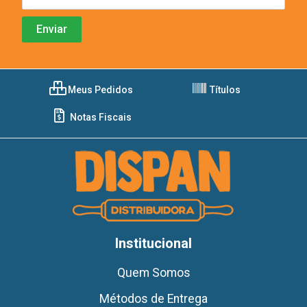
Meus Pedidos
Títulos
Notas Fiscais
Institucional
Quem Somos
Métodos de Entrega