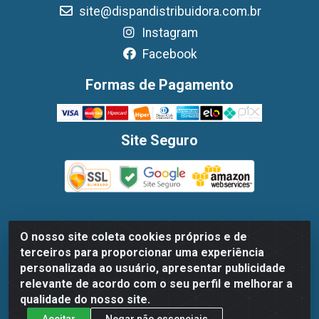
site@dispandistribuidora.com.br
Instagram
Facebook
Formas de Pagamento
Site Seguro
O nosso site coleta cookies próprios e de
Dispan Distribuidora de Alimentos LTDA - Avenida
terceiros para proporcionar uma experiência
Marechal Mascarenhas De Moraes, 1048- Imbiribeira,
personalizada ao usuário, apresentar publicidade
Recife/PE - CEP 51.170-000 - CNPJ 30.779.584/0003-78
relevante de acordo com o seu perfil e melhorar a
qualidade do nosso site.
Aceitar
Negar não essenciais