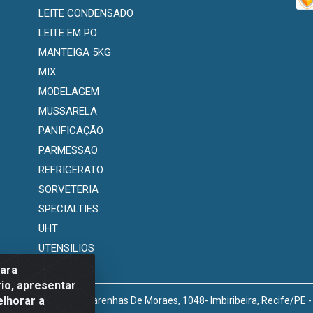
LEITE CONDENSADO
LEITE EM PO
MANTEIGA 5KG
MIX
MODELAGEM
MUSSARELA
PANIFICAÇÃO
PARMESSAO
REFRIGERATO
SORVETERIA
SPECIALTIES
UHT
UTENSILIOS
para
io, apresentar
elhorar a
venida Marechal Mascarenhas De Moraes, 1048- Imbiribeira, Recife/PE