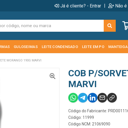
|
Já é cliente? - Entrar
Não é 
RMAS
GULOSEIMAS
LEITE CONDENSADO
LEITE EM PO
MANTEIGA
ETE MORANGO 190G MARVI
COB P/SORVE
MARVI
Código do Fabricante: PRD00111
Código: 11999
Código NCM: 21069090