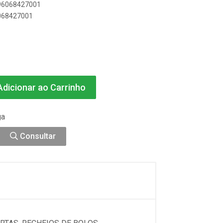
896068427001
6068427001
dicionar ao Carrinho
ga
Consultar