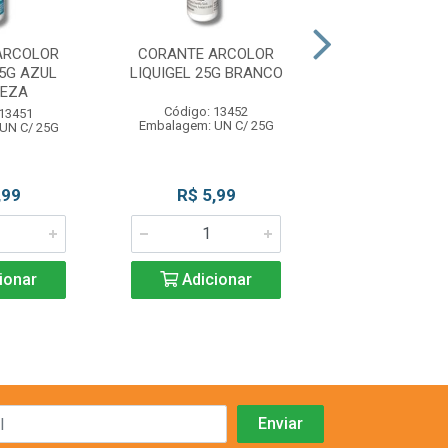
ARCOLOR
CORANTE ARCOLOR
CORANTE AR
25G AZUL
LIQUIGEL 25G BRANCO
LIQUIGEL 25G 
UEZA
Código: 13452
Código: 13
 13451
Embalagem: UN C/ 25G
Embalagem: UN
UN C/ 25G
,99
R$ 5,99
R$ 5,9
ionar
Adicionar
Adicio