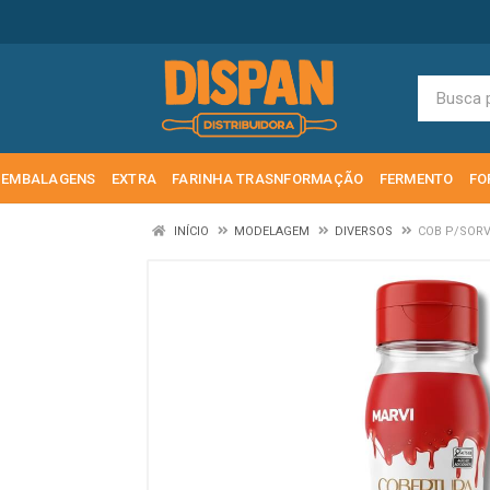
EMBALAGENS
EXTRA
FARINHA TRASNFORMAÇÃO
FERMENTO
FO
INÍCIO
MODELAGEM
DIVERSOS
COB P/SORV