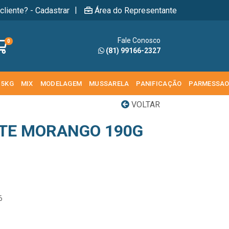
|
cliente? - Cadastrar
Área do Representante
Fale Conosco
0
(81) 99166-2327
 5KG
MIX
MODELAGEM
MUSSARELA
PANIFICAÇÃO
PARMESSA
VOLTAR
TE MORANGO 190G
6