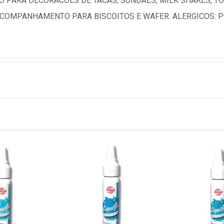
 PARA DECORACOES DE TACAS, SUNDAES, MILK SHAKES, TOR
COMPANHAMENTO PARA BISCOITOS E WAFER. ALERGICOS: P