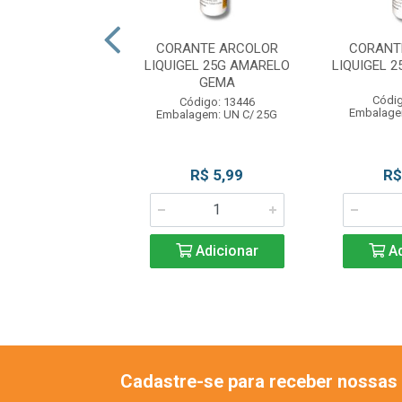
NTE ARCOLOR
CORANTE ARCOLOR
CORANT
EL 25G LARANJA
LIQUIGEL 25G AMARELO
LIQUIGEL 
GEMA
digo: 13453
Códig
Código: 13446
agem: UN C/25G
Embalage
Embalagem: UN C/ 25G
R$ 5,99
R$ 5,99
R$
Adicionar
Adicionar
Ad
Cadastre-se para receber nossas 