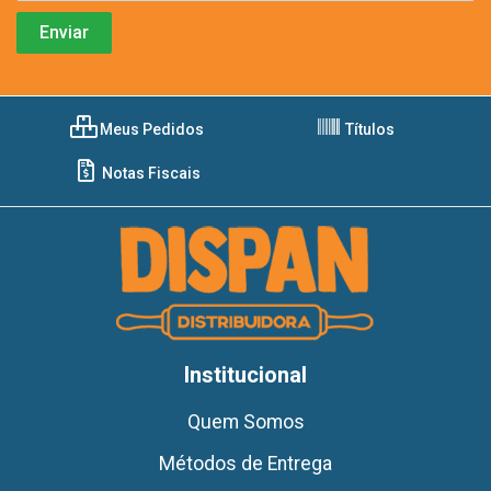
Meus Pedidos
Títulos
Notas Fiscais
Institucional
Quem Somos
Métodos de Entrega