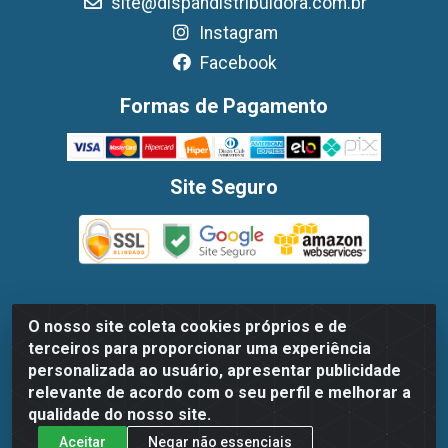
site@dispandistribuidora.com.br
Instagram
Facebook
Formas de Pagamento
Site Seguro
O nosso site coleta cookies próprios e de
Dispan Distribuidora de Alimentos LTDA - Avenida Marechal
terceiros para proporcionar uma experiência
Mascarenhas De Moraes, 1048- Imbiribeira, Recife/PE - CEP
personalizada ao usuário, apresentar publicidade
51.170-000 - CNPJ 30.779.584/0003-78
relevante de acordo com o seu perfil e melhorar a
qualidade do nosso site.
Aceitar
Negar não essenciais