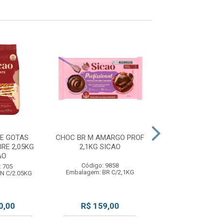
E GOTAS
CHOC BR M AMARGO PROF
CHOCOLATE EM
RE 2,05KG
2,1KG SICAO
1,01KG ME
AO
Código: 9858
Código: 85
: 705
Embalagem: BR C/2,1KG
Embalagem: PC 
N C/2.05KG
0,00
R$ 159,00
R$ 65,0