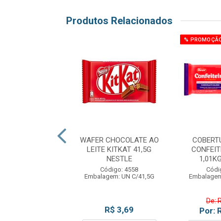
Produtos Relacionados
% PROMOÇÃ
ATE EM PO 50%
WAFER CHOCOLATE AO
COBERT
1KG MELKEN
LEITE KITKAT 41,5G
CONFEIT
NESTLE
1,01K
ódigo: 8519
Código: 4558
Códi
em: PC C/1,01KG
Embalagem: UN C/41,5G
Embalagem
De: 
R$ 65,00
R$ 3,69
Por: 