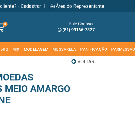
|
cliente? - Cadastrar
Área do Representante
Fale Conosco
0
(81) 99166-2327
 5KG
MIX
MODELAGEM
MUSSARELA
PANIFICAÇÃO
PARMESSA
VOLTAR
MOEDAS
S MEIO AMARGO
INE
5