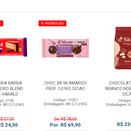
O
% PROMOÇÃO
URA BARRA
CHOC BR M/AMARGO
CHOCOLAT
EIRO BLEND
PROF 1,01KG SICAO
BRANCO NOB
G HARALD
SIC
Código: 11021
go: 3156
Código
Embalagem: BR C/1,01KG
: BR C/1,01KG
Embalagem: U
R$ 27,20
De: R$ 78,50
R$ 23
R$ 24,50
Por: R$ 69,90