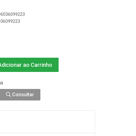
896036099223
6036099223
dicionar ao Carrinho
ga
Consultar