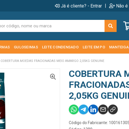
|
Já é cliente? - Entrar
Não é 
RMAS
GULOSEIMAS
LEITE CONDENSADO
LEITE EM PO
MANTEIGA
COBERTURA MOEDAS FRACIONADAS MEIO AMARGO 2,05KG GENUINE
COBERTURA 
FRACIONADA
2,05KG GENU
Código do Fabricante: 10016130