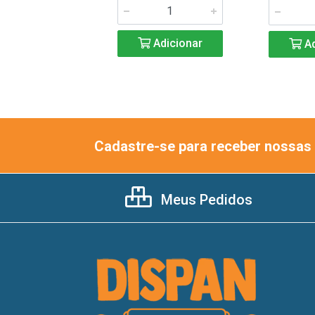
Adicionar
Adicionar
Ad
Cadastre-se para receber nossas 
Meus Pedidos