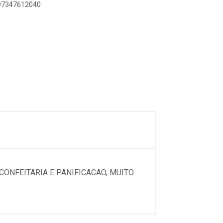
897347612040
ONFEITARIA E PANIFICACAO, MUITO