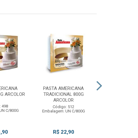
% PROMOÇÃO
ERICANA
PASTA AMERICANA
PASTA AMER
0G ARCOLOR
TRADICIONAL 800G
CHOCOLATE 
ARCOLOR
800G ARCO
: 498
Código: 512
Código: 5
UN C/800G
Embalagem: UN C/800G
Embalagem: UN
De: R$ 23,
,90
R$ 22,90
Por: R$ 2