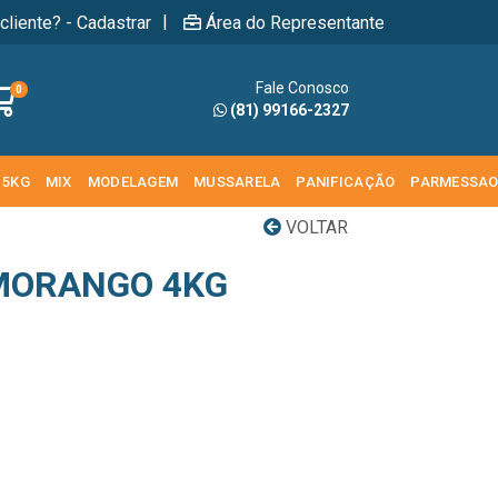
|
cliente? - Cadastrar
Área do Representante
Fale Conosco
0
(81) 99166-2327
 5KG
MIX
MODELAGEM
MUSSARELA
PANIFICAÇÃO
PARMESSA
VOLTAR
MORANGO 4KG