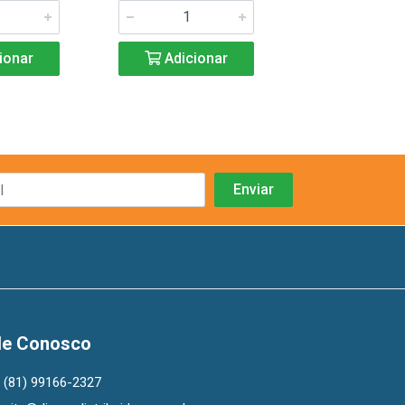
ionar
Adicionar
Adicio
le Conosco
(81) 99166-2327