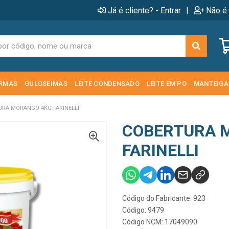
|
Já é cliente? - Entrar
Não é 
RMAS
GULOSEIMAS
LEITE CONDENSADO
LEITE EM PO
MANTEIGA
RA MORANGO 4KG FARINELLI
COBERTURA 
FARINELLI
Código do Fabricante: 923
Código: 9479
Código NCM: 17049090