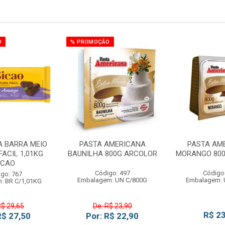
O
% PROMOÇÃO
A BARRA MEIO
PASTA AMERICANA
PASTA AM
ACIL 1,01KG
BAUNILHA 800G ARCOLOR
MORANGO 80
ICAO
Código: 497
Código
go: 767
Embalagem: UN C/800G
Embalagem: 
: BR C/1,01KG
R$ 29,65
De: R$ 23,90
R$ 23
R$ 27,50
Por: R$ 22,90