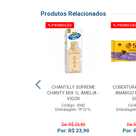
Produtos Relacionados
ÇÃO
% PROMOÇÃO
% PROMOÇÃ
A AMERICANA
CHANTILLY SUPREME
COBERTUR
LATE BRANCO
CHANTY MIX 1L AMELIA -
AMARGO F
0G ARCOLOR
VIGOR
S
ódigo: 514
Código: 5942
Códi
gem: UN C/800G
Embalagem: TP C/1L
Embalagem
e: R$ 23,90
De: R$ 25,90
De: 
: R$ 22,90
Por: R$ 23,90
Por: 