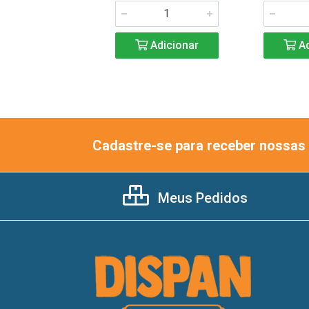
Adicionar
Adicionar
Ad
Cadastre-se para receber nossas 
Meus Pedidos