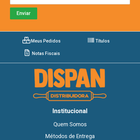
Meus Pedidos
Títulos
Notas Fiscais
Institucional
Quem Somos
Métodos de Entrega