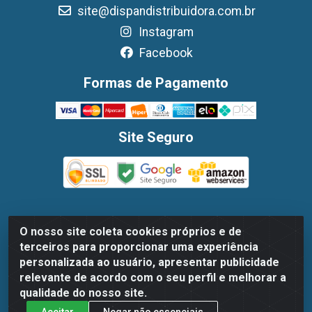
site@dispandistribuidora.com.br
Instagram
Facebook
Formas de Pagamento
Site Seguro
O nosso site coleta cookies próprios e de
Dispan Distribuidora de Alimentos LTDA - Avenida
terceiros para proporcionar uma experiência
Marechal Mascarenhas De Moraes, 1048- Imbiribeira,
personalizada ao usuário, apresentar publicidade
Recife/PE - CEP 51.170-000 - CNPJ 30.779.584/0003-78
relevante de acordo com o seu perfil e melhorar a
qualidade do nosso site.
Aceitar
Negar não essenciais