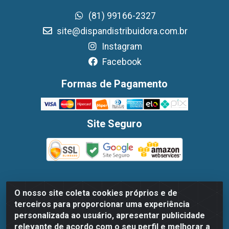
(81) 99166-2327
site@dispandistribuidora.com.br
Instagram
Facebook
Formas de Pagamento
Site Seguro
O nosso site coleta cookies próprios e de
Dispan Distribuidora de Alimentos LTDA - Avenida
terceiros para proporcionar uma experiência
Marechal Mascarenhas De Moraes, 1048- Imbiribeira,
personalizada ao usuário, apresentar publicidade
Recife/PE - CEP 51.170-000 - CNPJ 30.779.584/0003-78
relevante de acordo com o seu perfil e melhorar a