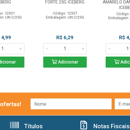
EBERG
FORTE 25G ICEBERG
AMARELO DA
ICEB
o: 12331
Código: 12337
Código:
m: UN C/25G
Embalagem: UN C/25G
Embalagem:
 4,99
R$ 6,29
R$ 4
icionar
Adicionar
Adic
ofertas!
Títulos
Notas Fiscais