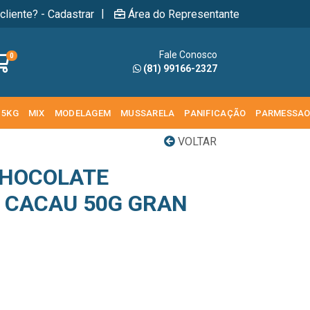
|
cliente? - Cadastrar
Área do Representante
Fale Conosco
0
(81) 99166-2327
 5KG
MIX
MODELAGEM
MUSSARELA
PANIFICAÇÃO
PARMESSA
VOLTAR
CHOCOLATE
 CACAU 50G GRAN