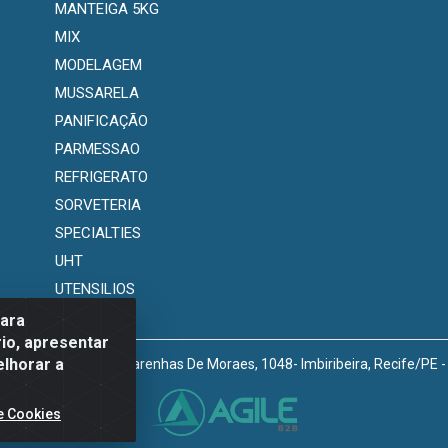
MANTEIGA 5KG
MIX
MODELAGEM
MUSSARELA
PANIFICAÇÃO
PARMESSAO
REFRIGERATO
SORVETERIA
SPECIALTIES
UHT
UTENSILIOS
para
io, apresentar
elhorar a
venida Marechal Mascarenhas De Moraes, 1048- Imbiribeira, Recife/PE
e Cookies