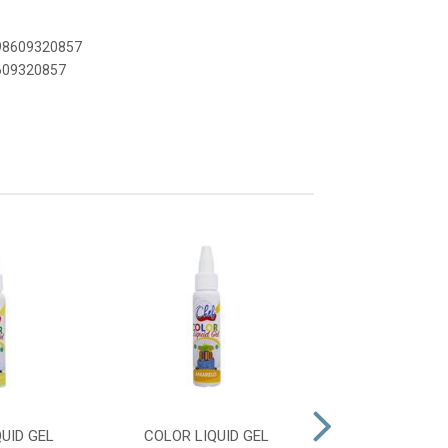
898609320857
8609320857
UID GEL
COLOR LIQUID GEL
COLOR LIQUID 