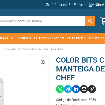
|
Já é cliente? - Entrar
Não é 
RMAS
GULOSEIMAS
LEITE CONDENSADO
LEITE EM PO
MANTEIGA
S CHOCOLATE MANTEIGA DE CACAU 50G GRAN CHEF
COLOR BITS 
MANTEIGA DE
CHEF
Código do Fabricante: 6859