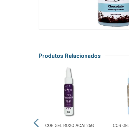
Produtos Relacionados
IQUID GEL AZUL
COR GEL ROXO ACAI 25G
COR GE