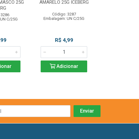
MASCO 25G
AMARELO 25G ICEBERG
25G ICEB
ERG
Código: 3287
Código: 32
 3286
Embalagem: UN C/25G
Embalagem: UN
 UN C/25G
,99
R$ 4,99
R$ 4,9
ionar
Adicionar
Adicio