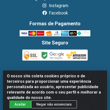
Instagram
Facebook
Formas de Pagamento
Site Seguro
O nosso site coleta cookies próprios e de
Dispan Distribuidora de Alimentos LTDA - Avenida
terceiros para proporcionar uma experiência
Marechal Mascarenhas De Moraes, 1048- Imbiribeira,
personalizada ao usuário, apresentar publicidade
Recife/PE - CEP 51.170-000 - CNPJ 30.779.584/0003-78
relevante de acordo com o seu perfil e melhorar a
qualidade do nosso site.
Aceitar
Negar não essenciais