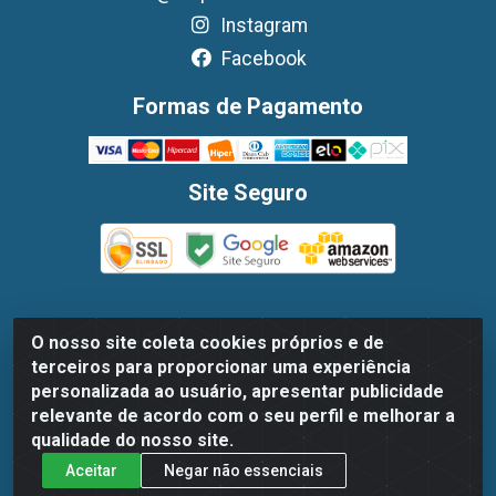
Instagram
Facebook
Formas de Pagamento
Site Seguro
O nosso site coleta cookies próprios e de
Dispan Distribuidora de Alimentos LTDA - Avenida
terceiros para proporcionar uma experiência
Marechal Mascarenhas De Moraes, 1048- Imbiribeira,
personalizada ao usuário, apresentar publicidade
Recife/PE - CEP 51.170-000 - CNPJ 30.779.584/0003-78
relevante de acordo com o seu perfil e melhorar a
qualidade do nosso site.
Aceitar
Negar não essenciais