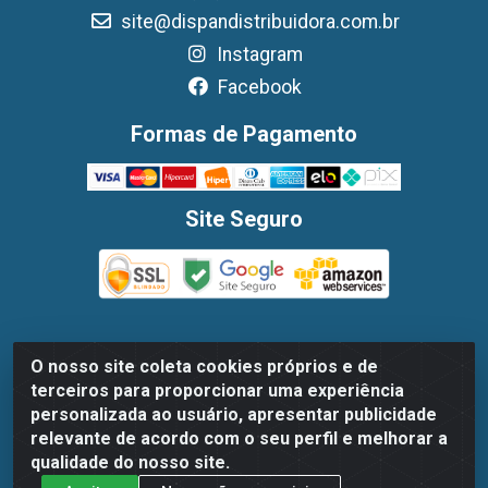
site@dispandistribuidora.com.br
Instagram
Facebook
Formas de Pagamento
Site Seguro
O nosso site coleta cookies próprios e de
Dispan Distribuidora de Alimentos LTDA - Avenida
terceiros para proporcionar uma experiência
Marechal Mascarenhas De Moraes, 1048- Imbiribeira,
personalizada ao usuário, apresentar publicidade
Recife/PE - CEP 51.170-000 - CNPJ 30.779.584/0003-78
relevante de acordo com o seu perfil e melhorar a
qualidade do nosso site.