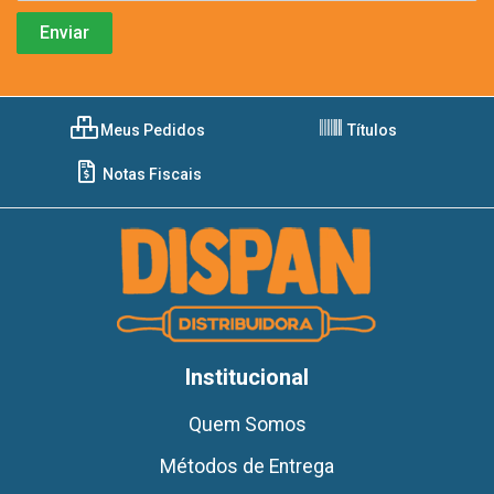
Meus Pedidos
Títulos
Notas Fiscais
Institucional
Quem Somos
Métodos de Entrega