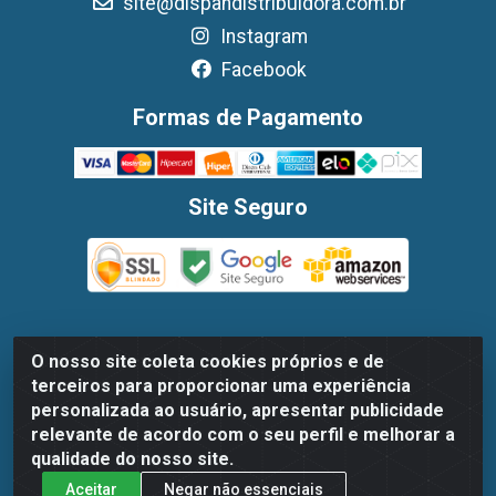
site@dispandistribuidora.com.br
Instagram
Facebook
Formas de Pagamento
Site Seguro
O nosso site coleta cookies próprios e de
Dispan Distribuidora de Alimentos LTDA - Avenida Marechal
terceiros para proporcionar uma experiência
Mascarenhas De Moraes, 1048- Imbiribeira, Recife/PE - CEP
personalizada ao usuário, apresentar publicidade
51.170-000 - CNPJ 30.779.584/0003-78
relevante de acordo com o seu perfil e melhorar a
qualidade do nosso site.
Aceitar
Negar não essenciais