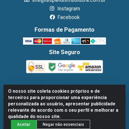
Instagram
Facebook
Formas de Pagamento
Site Seguro
O nosso site coleta cookies próprios e de
Dispan Distribuidora de Alimentos LTDA - Avenida
terceiros para proporcionar uma experiência
Marechal Mascarenhas De Moraes, 1048- Imbiribeira,
personalizada ao usuário, apresentar publicidade
Recife/PE - CEP 51.170-000 - CNPJ 30.779.584/0003-78
relevante de acordo com o seu perfil e melhorar a
qualidade do nosso site.
Aceitar
Negar não essenciais