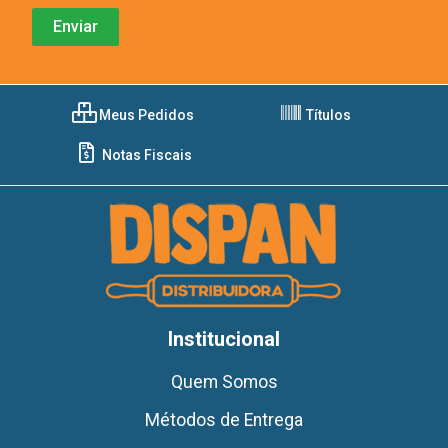
Meus Pedidos
Títulos
Notas Fiscais
Institucional
Quem Somos
Métodos de Entrega