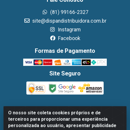
(81) 99166-2327
site@dispandistribuidora.com.br
Instagram
Facebook
Formas de Pagamento
Site Seguro
O nosso site coleta cookies próprios e de
Dispan Distribuidora de Alimentos LTDA - Avenida
terceiros para proporcionar uma experiência
Marechal Mascarenhas De Moraes, 1048- Imbiribeira,
personalizada ao usuário, apresentar publicidade
Recife/PE - CEP 51.170-000 - CNPJ 30.779.584/0003-78