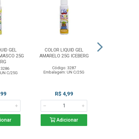
UID GEL
COLOR LIQUID GEL
COLOR LIQUID 
MASCO 25G
AMARELO 25G ICEBERG
25G ICEB
ERG
Código: 3287
Código: 32
 3286
Embalagem: UN C/25G
Embalagem: UN
 UN C/25G
,99
R$ 4,99
R$ 4,9
ionar
Adicionar
Adicio