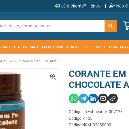
|
Já é cliente? - Entrar
Não é 
RMAS
GULOSEIMAS
LEITE CONDENSADO
LEITE EM PO
MANTEIGA
M PO PARA CHOCOLATE AZUL 5G MAGO
CORANTE EM 
CHOCOLATE A
Código do Fabricante: 007123
Código: 4155
Código NCM: 32050000