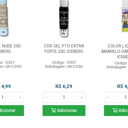
L NUDE 25G
COR GEL PTO EXTRA
COLOR LIQ
EBERG
FORTE 25G ICEBERG
AMARELO DA
ICEB
o: 12331
Código: 12337
Código:
m: UN C/25G
Embalagem: UN C/25G
Embalagem:
 4,99
R$ 6,29
R$ 4
icionar
Adicionar
Adic