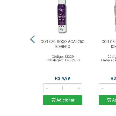
IQUID GEL AZUL
COR GEL ROXO ACAI 25G
COR GE
G ICEBERG
ICEBERG
IC
ódigo: 3288
Código: 12329
Códig
agem: UN C/25G
Embalagem: UN C/25G
Embalage
R$ 4,99
R$ 4,99
R$
Adicionar
Adicionar
Ad