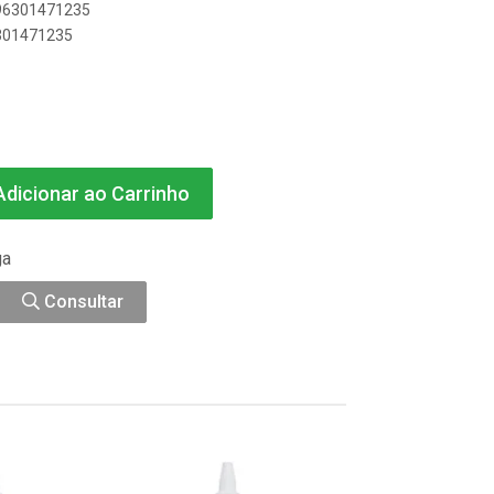
896301471235
6301471235
dicionar ao Carrinho
ga
Consultar