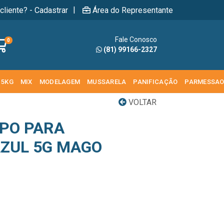
|
cliente? - Cadastrar
Área do Representante
Fale Conosco
0
(81) 99166-2327
 5KG
MIX
MODELAGEM
MUSSARELA
PANIFICAÇÃO
PARMESSA
VOLTAR
PO PARA
ZUL 5G MAGO