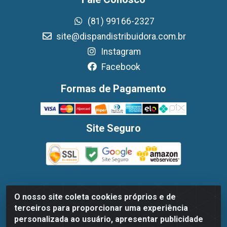
(81) 99166-2327
site@dispandistribuidora.com.br
Instagram
Facebook
Formas de Pagamento
Site Seguro
O nosso site coleta cookies próprios e de
Dispan Distribuidora de Alimentos LTDA - Avenida
terceiros para proporcionar uma experiência
Marechal Mascarenhas De Moraes, 1048- Imbiribeira,
personalizada ao usuário, apresentar publicidade
Recife/PE - CEP 51.170-000 - CNPJ 30.779.584/0003-78