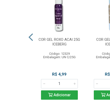
IQUID GEL AZUL
COR GEL ROXO ACAI 25G
COR GE
G ICEBERG
ICEBERG
IC
ódigo: 3288
Código: 12329
Códig
agem: UN C/25G
Embalagem: UN C/25G
Embalage
R$ 4,99
R$ 4,99
R$
Adicionar
Adicionar
Ad