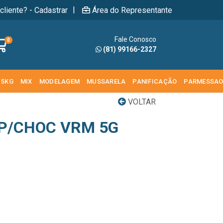
|
cliente? - Cadastrar
Área do Representante
Fale Conosco
0
(81) 99166-2327
 5KG
MIX
MODELAGEM
MUSSARELA
PANIFICAÇÃO
PARMESSA
VOLTAR
P/CHOC VRM 5G