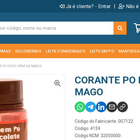
|
Já é cliente? - Entrar
Não é 
RMAS
GULOSEIMAS
LEITE CONDENSADO
LEITE EM PO
MANTEIGA
O P/CHOC VRM 5G MAGO
CORANTE PO 
MAGO
Código do Fabricante: 007122
Código: 4159
Código NCM: 32050000