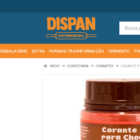
EMBALAGENS
EXTRA
FARINHA TRASNFORMAÇÃO
FERMENTO
FO
INÍCIO
CONFEITARIA
CORANTES
CORANTE P