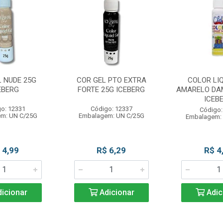
L NUDE 25G
COR GEL PTO EXTRA
COLOR LIQ
EBERG
FORTE 25G ICEBERG
AMARELO DA
ICEB
o: 12331
Código: 12337
Código:
m: UN C/25G
Embalagem: UN C/25G
Embalagem:
 4,99
R$ 6,29
R$ 4
icionar
Adicionar
Adic