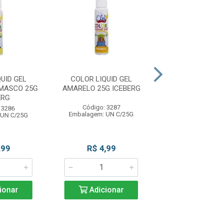
UID GEL
COLOR LIQUID GEL
COLOR LIQUID 
MASCO 25G
AMARELO 25G ICEBERG
25G ICEB
ERG
Código: 3287
Código: 32
 3286
Embalagem: UN C/25G
Embalagem: UN
 UN C/25G
,99
R$ 4,99
R$ 4,9
ionar
Adicionar
Adicio