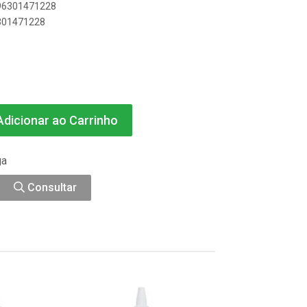
896301471228
6301471228
dicionar ao Carrinho
ga
Consultar