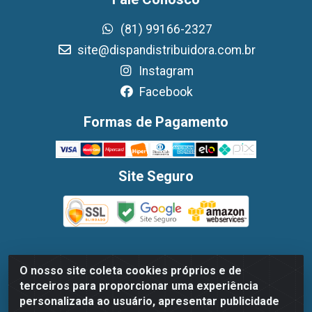
(81) 99166-2327
site@dispandistribuidora.com.br
Instagram
Facebook
Formas de Pagamento
Site Seguro
O nosso site coleta cookies próprios e de
Dispan Distribuidora de Alimentos LTDA - Avenida
terceiros para proporcionar uma experiência
Marechal Mascarenhas De Moraes, 1048- Imbiribeira,
personalizada ao usuário, apresentar publicidade
Recife/PE - CEP 51.170-000 - CNPJ 30.779.584/0003-78