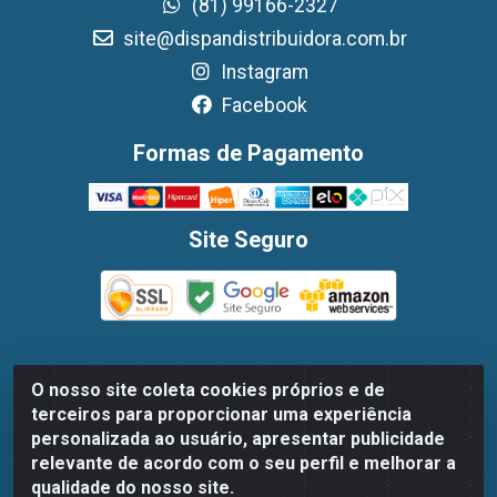
(81) 99166-2327
site@dispandistribuidora.com.br
Instagram
Facebook
Formas de Pagamento
Site Seguro
O nosso site coleta cookies próprios e de
Dispan Distribuidora de Alimentos LTDA - Avenida
terceiros para proporcionar uma experiência
Marechal Mascarenhas De Moraes, 1048- Imbiribeira,
personalizada ao usuário, apresentar publicidade
Recife/PE - CEP 51.170-000 - CNPJ 30.779.584/0003-78
relevante de acordo com o seu perfil e melhorar a
qualidade do nosso site.