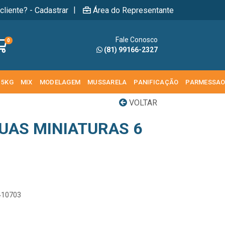
|
cliente? - Cadastrar
Área do Representante
Fale Conosco
0
(81) 99166-2327
 5KG
MIX
MODELAGEM
MUSSARELA
PANIFICAÇÃO
PARMESSA
VOLTAR
GUAS MINIATURAS 6
9410703