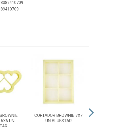
908089410709
8089410709
BROWNIE
CORTADOR BROWNIE 7X7
CORTADOR BROW
6X6 UN
UN BLUESTAR
UN BLUES
TAR