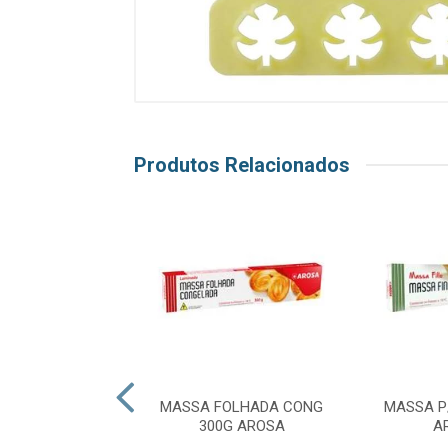
Produtos Relacionados
OR BROWNIE 5X5
MASSA FOLHADA CONG
MASSA P
 BLUESTAR
300G AROSA
A