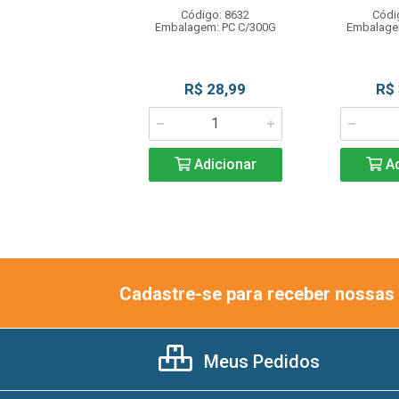
ódigo: 7942
Código: 8632
Códi
agem: PC C/1UN
Embalagem: PC C/300G
Embalage
R$ 26,90
R$ 28,99
R$
Adicionar
Adicionar
Ad
Cadastre-se para receber nossas 
Meus Pedidos