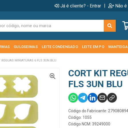
|
Já é cliente? - Entrar
Não é 
RMAS
GULOSEIMAS
LEITE CONDENSADO
LEITE EM PO
MANTEIGA
T REGUAS MINIATURAS 6 FLS 3UN BLU
CORT KIT RE
FLS 3UN BLU
Código do Fabricante: 2790808
Código: 1055
Código NCM: 39249000