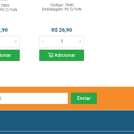
Código: 7940
Código: 79
 7939
Embalagem: PC C/1UN
Embalagem: PC
 PC C/1UN
,90
R$ 26,90
R$ 26,9
ionar
Adicionar
Adicio