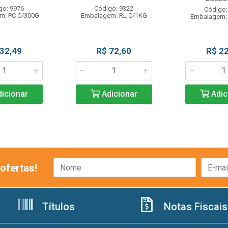
go: 9976
Código: 9322
Código:
m: PC C/300G
Embalagem: RL C/1KG
Embalagem:
 32,49
R$ 72,60
R$ 22
icionar
Adicionar
Adic
ofertas!
Títulos
Notas Fiscais