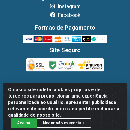
Instagram
Facebook
Formas de Pagamento
Site Seguro
O nosso site coleta cookies próprios e de
Dispan Distribuidora de Alimentos LTDA - Avenida
terceiros para proporcionar uma experiência
Marechal Mascarenhas De Moraes, 1048- Imbiribeira,
personalizada ao usuário, apresentar publicidade
Recife/PE - CEP 51.170-000 - CNPJ 30.779.584/0003-78
relevante de acordo com o seu perfil e melhorar a
qualidade do nosso site.
Aceitar
Negar não essenciais