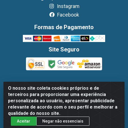
Instagram
Facebook
Formas de Pagamento
Site Seguro
O nosso site coleta cookies próprios e de
Dispan Distribuidora de Alimentos LTDA - Avenida
terceiros para proporcionar uma experiência
Marechal Mascarenhas De Moraes, 1048- Imbiribeira,
personalizada ao usuário, apresentar publicidade
Recife/PE - CEP 51.170-000 - CNPJ 30.779.584/0003-78
relevante de acordo com o seu perfil e melhorar a
qualidade do nosso site.
Aceitar
Negar não essenciais