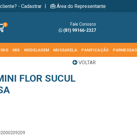
|
cliente? - Cadastrar
Área do Representante
Fale Conosco
0
(81) 99166-2327
 5KG
MIX
MODELAGEM
MUSSARELA
PANIFICAÇÃO
PARMESSA
VOLTAR
MINI FLOR SUCUL
SA
892000209209