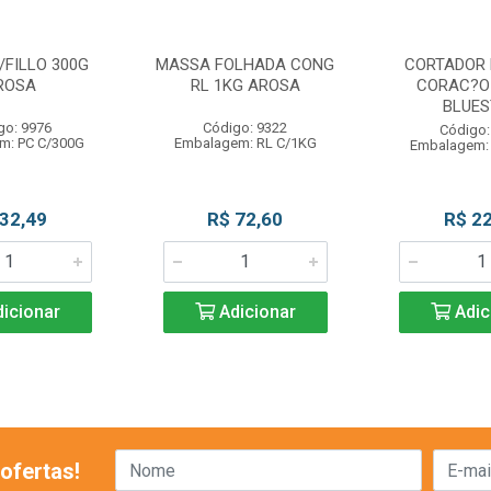
/FILLO 300G
MASSA FOLHADA CONG
CORTADOR 
ROSA
RL 1KG AROSA
CORAC?O 
BLUES
go: 9976
Código: 9322
Código:
m: PC C/300G
Embalagem: RL C/1KG
Embalagem:
 32,49
R$ 72,60
R$ 22
icionar
Adicionar
Adic
ofertas!