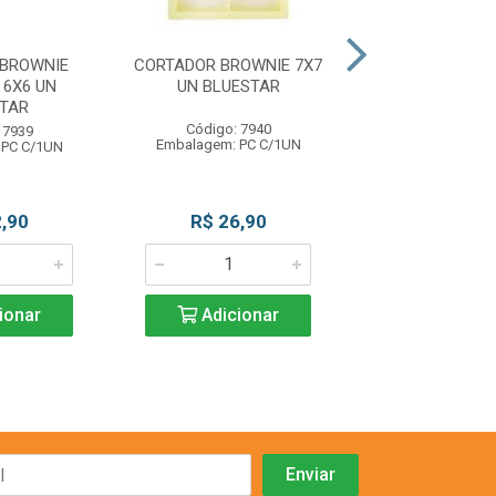
BROWNIE
CORTADOR BROWNIE 7X7
CORTADOR BROW
6X6 UN
UN BLUESTAR
UN BLUES
TAR
Código: 7940
Código: 79
 7939
Embalagem: PC C/1UN
Embalagem: PC
 PC C/1UN
,90
R$ 26,90
R$ 26,9
ionar
Adicionar
Adicio