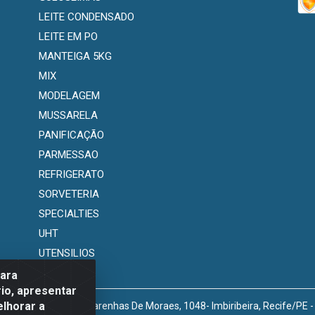
LEITE CONDENSADO
LEITE EM PO
MANTEIGA 5KG
MIX
MODELAGEM
MUSSARELA
PANIFICAÇÃO
PARMESSAO
REFRIGERATO
SORVETERIA
SPECIALTIES
UHT
UTENSILIOS
para
io, apresentar
elhorar a
venida Marechal Mascarenhas De Moraes, 1048- Imbiribeira, Recife/PE