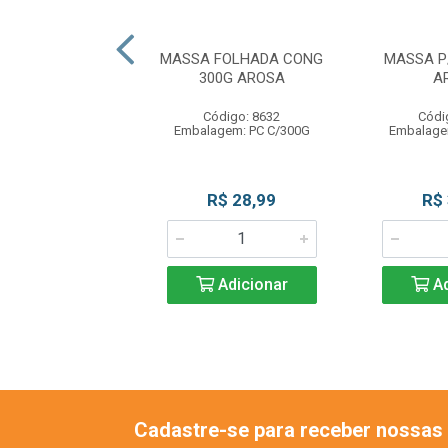
OR BROWNIE 5X5
MASSA FOLHADA CONG
MASSA P
 BLUESTAR
300G AROSA
A
ódigo: 7942
Código: 8632
Códi
agem: PC C/1UN
Embalagem: PC C/300G
Embalage
R$ 26,90
R$ 28,99
R$
Adicionar
Adicionar
Ad
Cadastre-se para receber nossas 