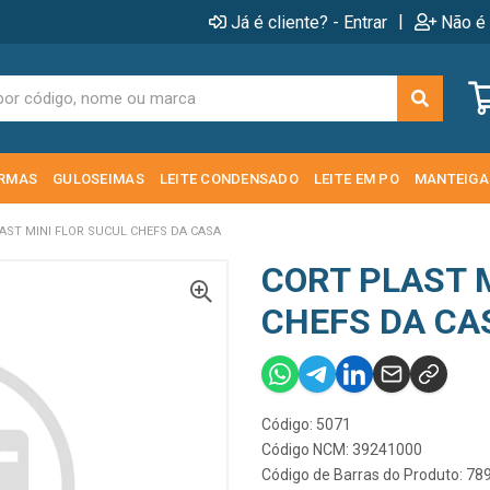
|
Já é cliente? - Entrar
Não é 
RMAS
GULOSEIMAS
LEITE CONDENSADO
LEITE EM PO
MANTEIGA
AST MINI FLOR SUCUL CHEFS DA CASA
CORT PLAST 
CHEFS DA CA
Código: 5071
Código NCM: 39241000
Código de Barras do Produto: 7