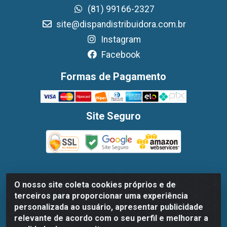
(81) 99166-2327
site@dispandistribuidora.com.br
Instagram
Facebook
Formas de Pagamento
Site Seguro
O nosso site coleta cookies próprios e de
Dispan Distribuidora de Alimentos LTDA - Avenida
terceiros para proporcionar uma experiência
Marechal Mascarenhas De Moraes, 1048- Imbiribeira,
personalizada ao usuário, apresentar publicidade
Recife/PE - CEP 51.170-000 - CNPJ 30.779.584/0003-78
relevante de acordo com o seu perfil e melhorar a