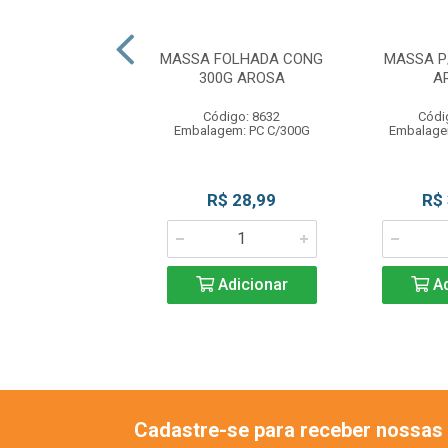
OR BROWNIE 5X5
MASSA FOLHADA CONG
MASSA P
 BLUESTAR
300G AROSA
A
ódigo: 7942
Código: 8632
Códi
agem: PC C/1UN
Embalagem: PC C/300G
Embalage
R$ 26,90
R$ 28,99
R$
Adicionar
Adicionar
Ad
Cadastre-se para receber nossas 