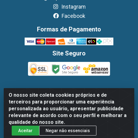
Instagram
Facebook
Formas de Pagamento
Site Seguro
O nosso site coleta cookies próprios e de
Dispan Distribuidora de Alimentos LTDA - Avenida
terceiros para proporcionar uma experiência
Marechal Mascarenhas De Moraes, 1048- Imbiribeira,
personalizada ao usuário, apresentar publicidade
Recife/PE - CEP 51.170-000 - CNPJ 30.779.584/0003-78
relevante de acordo com o seu perfil e melhorar a
qualidade do nosso site.
Aceitar
Negar não essenciais