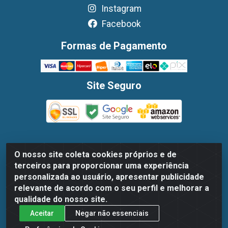
Instagram
Facebook
Formas de Pagamento
Site Seguro
O nosso site coleta cookies próprios e de
Dispan Distribuidora de Alimentos LTDA - Avenida
terceiros para proporcionar uma experiência
Marechal Mascarenhas De Moraes, 1048- Imbiribeira,
personalizada ao usuário, apresentar publicidade
Recife/PE - CEP 51.170-000 - CNPJ 30.779.584/0003-78
relevante de acordo com o seu perfil e melhorar a
qualidade do nosso site.
Aceitar
Negar não essenciais