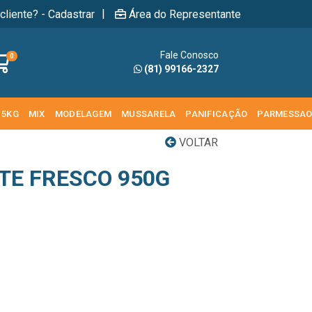
|
cliente? - Cadastrar
Área do Representante
Fale Conosco
0
(81) 99166-2327
 5KG
MIX
MODELAGEM
MUSSARELA
PANIFICAÇÃO
PARMESSA
VOLTAR
ITE FRESCO 950G