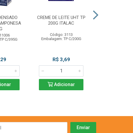
DENSADO
CREME DE LEITE UHT TP
CREME LEITE
AMPONESA
200G ITALAC
PIRACANJ
G
Código: 3113
Código: 13
 11006
Embalagem: TP C/200G
Embalagem: TP
TP C/395G
,29
R$ 3,69
R$ 2,7
ionar
Adicionar
Adicio