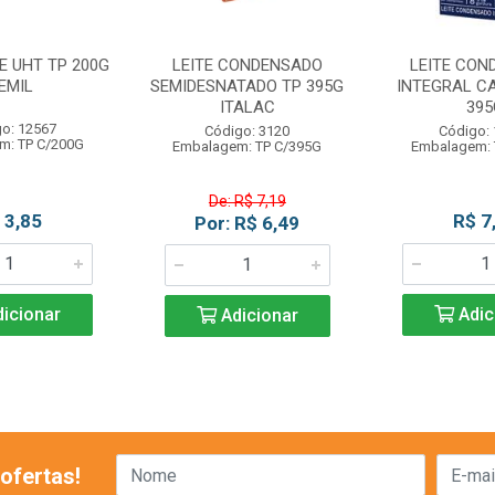
E UHT TP 200G
LEITE CONDENSADO
LEITE CON
EMIL
SEMIDESNATADO TP 395G
INTEGRAL C
ITALAC
395
o: 12567
Código: 3120
Código:
m: TP C/200G
Embalagem: TP C/395G
Embalagem: 
De: R$ 7,19
 3,85
R$ 7
Por: R$ 6,49
icionar
Adic
Adicionar
ofertas!