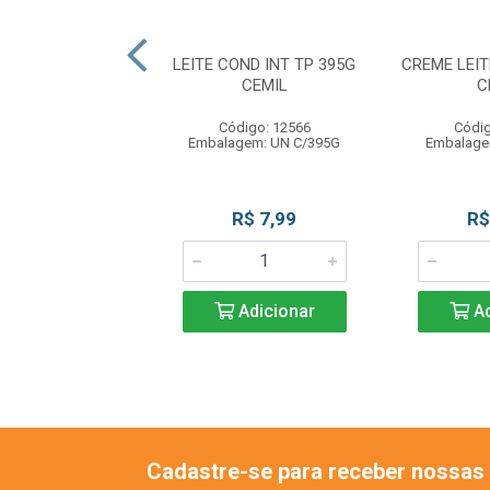
E LEITE 200G
LEITE COND INT TP 395G
CREME LEIT
RACANJUBA
CEMIL
C
digo: 13423
Código: 12566
Códig
gem: TP C/200G
Embalagem: UN C/395G
Embalage
R$ 2,75
R$ 7,99
R$
Adicionar
Adicionar
Ad
Cadastre-se para receber nossas 