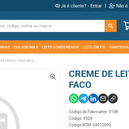
|
Já é cliente? - Entrar
Não é 
RMAS
GULOSEIMAS
LEITE CONDENSADO
LEITE EM PO
MANTEIGA
ITE FRESCO 950G FACO
CREME DE LE
FACO
Código do Fabricante: 0108
Código: 9324
Código NCM: 04012090