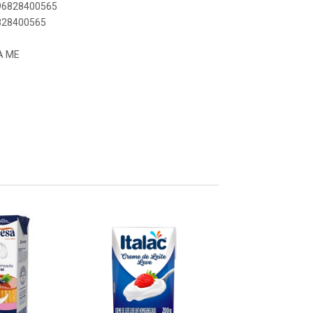
896828400565
6828400565
A ME