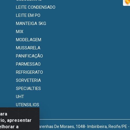
LEITE CONDENSADO
LEITE EM PO
MANTEIGA 5KG
MIX
MODELAGEM
MUSSARELA
PANIFICAÇÃO
PARMESSAO
REFRIGERATO
SORVETERIA
SPECIALTIES
UHT
UTENSILIOS
para
io, apresentar
elhorar a
venida Marechal Mascarenhas De Moraes, 1048- Imbiribeira, Recife/PE