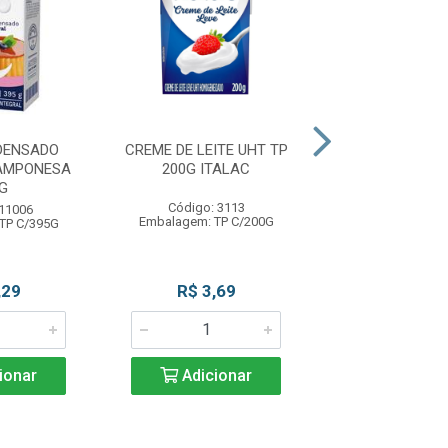
DENSADO
CREME DE LEITE UHT TP
CREME LEITE
AMPONESA
200G ITALAC
PIRACANJ
G
Código: 3113
Código: 13
 11006
Embalagem: TP C/200G
Embalagem: TP
TP C/395G
,29
R$ 3,69
R$ 2,7
ionar
Adicionar
Adicio