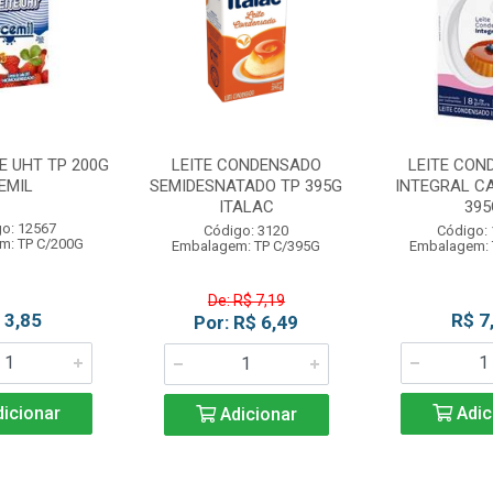
E UHT TP 200G
LEITE CONDENSADO
LEITE CON
EMIL
SEMIDESNATADO TP 395G
INTEGRAL C
ITALAC
395
o: 12567
Código: 3120
Código:
m: TP C/200G
Embalagem: TP C/395G
Embalagem: 
De: R$ 7,19
 3,85
R$ 7
Por: R$ 6,49
icionar
Adic
Adicionar