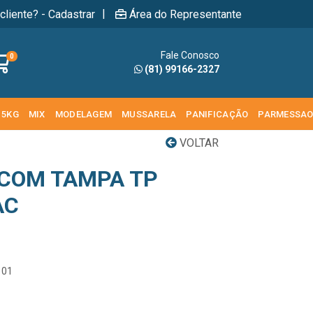
|
cliente? - Cadastrar
Área do Representante
Fale Conosco
0
(81) 99166-2327
 5KG
MIX
MODELAGEM
MUSSARELA
PANIFICAÇÃO
PARMESSA
VOLTAR
 COM TAMPA TP
AC
101