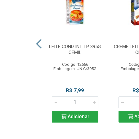
E LEITE 200G
LEITE COND INT TP 395G
CREME LEIT
RACANJUBA
CEMIL
C
digo: 13423
Código: 12566
Códig
gem: TP C/200G
Embalagem: UN C/395G
Embalage
R$ 2,75
R$ 7,99
R$
Adicionar
Adicionar
Ad