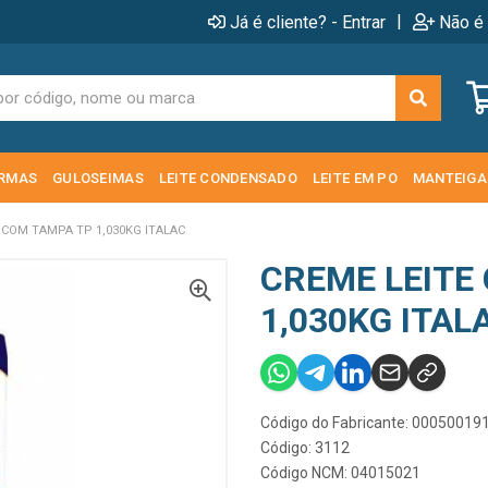
|
Já é cliente? - Entrar
Não é 
RMAS
GULOSEIMAS
LEITE CONDENSADO
LEITE EM PO
MANTEIGA
 COM TAMPA TP 1,030KG ITALAC
CREME LEITE
1,030KG ITAL
Código do Fabricante: 00050019
Código: 3112
Código NCM: 04015021