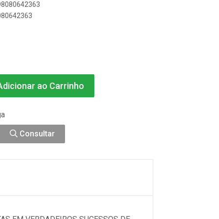
898080642363
8080642363
dicionar ao Carrinho
ga
Consultar