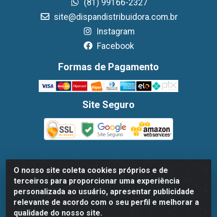
(81) 99166-2327
site@dispandistribuidora.com.br
Instagram
Facebook
Formas de Pagamento
Site Seguro
O nosso site coleta cookies próprios e de
Dispan Distribuidora de Alimentos LTDA - Avenida
terceiros para proporcionar uma experiência
Marechal Mascarenhas De Moraes, 1048- Imbiribeira,
personalizada ao usuário, apresentar publicidade
Recife/PE - CEP 51.170-000 - CNPJ 30.779.584/0003-78
relevante de acordo com o seu perfil e melhorar a
qualidade do nosso site.