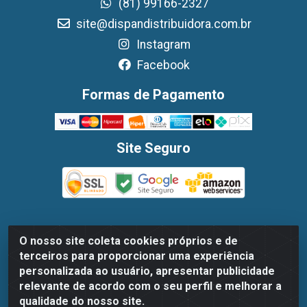
(81) 99166-2327
site@dispandistribuidora.com.br
Instagram
Facebook
Formas de Pagamento
Site Seguro
O nosso site coleta cookies próprios e de
Dispan Distribuidora de Alimentos LTDA - Avenida
terceiros para proporcionar uma experiência
Marechal Mascarenhas De Moraes, 1048- Imbiribeira,
personalizada ao usuário, apresentar publicidade
Recife/PE - CEP 51.170-000 - CNPJ 30.779.584/0003-78
relevante de acordo com o seu perfil e melhorar a
qualidade do nosso site.