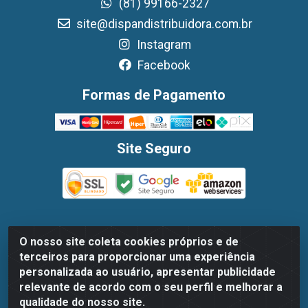
(81) 99166-2327
site@dispandistribuidora.com.br
Instagram
Facebook
Formas de Pagamento
Site Seguro
O nosso site coleta cookies próprios e de
Dispan Distribuidora de Alimentos LTDA - Avenida
terceiros para proporcionar uma experiência
Marechal Mascarenhas De Moraes, 1048- Imbiribeira,
personalizada ao usuário, apresentar publicidade
Recife/PE - CEP 51.170-000 - CNPJ 30.779.584/0003-78
relevante de acordo com o seu perfil e melhorar a
qualidade do nosso site.