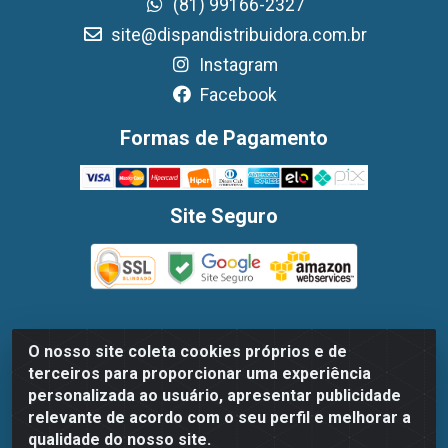
(81) 99166-2327
site@dispandistribuidora.com.br
Instagram
Facebook
Formas de Pagamento
Site Seguro
O nosso site coleta cookies próprios e de
Dispan Distribuidora de Alimentos LTDA - Avenida
terceiros para proporcionar uma experiência
Marechal Mascarenhas De Moraes, 1048- Imbiribeira,
personalizada ao usuário, apresentar publicidade
Recife/PE - CEP 51.170-000 - CNPJ 30.779.584/0003-78
relevante de acordo com o seu perfil e melhorar a
qualidade do nosso site.