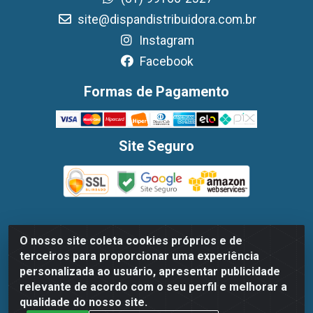
site@dispandistribuidora.com.br
Instagram
Facebook
Formas de Pagamento
Site Seguro
O nosso site coleta cookies próprios e de
Dispan Distribuidora de Alimentos LTDA - Avenida
terceiros para proporcionar uma experiência
Marechal Mascarenhas De Moraes, 1048- Imbiribeira,
personalizada ao usuário, apresentar publicidade
Recife/PE - CEP 51.170-000 - CNPJ 30.779.584/0003-78
relevante de acordo com o seu perfil e melhorar a
qualidade do nosso site.