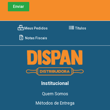
Meus Pedidos
Títulos
Notas Fiscais
Institucional
Quem Somos
Métodos de Entrega