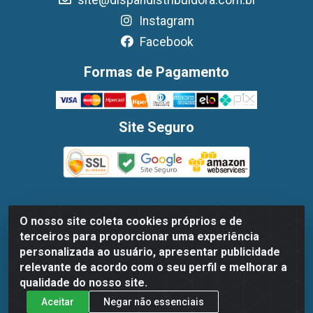
site@dispandistribuidora.com.br
Instagram
Facebook
Formas de Pagamento
Site Seguro
O nosso site coleta cookies próprios e de
Dispan Distribuidora de Alimentos LTDA - Avenida
terceiros para proporcionar uma experiência
Marechal Mascarenhas De Moraes, 1048- Imbiribeira,
personalizada ao usuário, apresentar publicidade
Recife/PE - CEP 51.170-000 - CNPJ 30.779.584/0003-78
relevante de acordo com o seu perfil e melhorar a
qualidade do nosso site.
Aceitar
Negar não essenciais