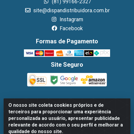
(81) 99166-2327
site@dispandistribuidora.com.br
Instagram
Facebook
Formas de Pagamento
Site Seguro
O nosso site coleta cookies próprios e de
Dispan Distribuidora de Alimentos LTDA - Avenida
terceiros para proporcionar uma experiência
Marechal Mascarenhas De Moraes, 1048- Imbiribeira,
personalizada ao usuário, apresentar publicidade
Recife/PE - CEP 51.170-000 - CNPJ 30.779.584/0003-78
relevante de acordo com o seu perfil e melhorar a
qualidade do nosso site.