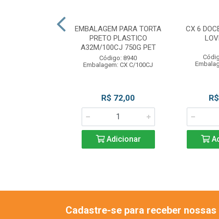
TRUFA OURO BRI
EMBALAGEM PARA TORTA
CX 6 DOC
N LUCKYFEST
PRETO PLASTICO
LOV
A32M/100CJ 750G PET
digo: 11779
Códig
Código: 8940
gem: PC C/100UN
Embalag
Embalagem: CX C/100CJ
R$ 11,39
R$ 72,00
R$
Adicionar
Adicionar
Ad
Cadastre-se para receber nossas 