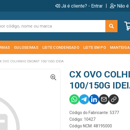
|
Já é cliente? - Entrar
Não é 
RMAS
GULOSEIMAS
LEITE CONDENSADO
LEITE EM PO
MANTEIGA
X OVO COLHINHO ENCANT 100/150G IDEIA
CX OVO COLH
100/150G IDE
Código do Fabricante: 5377
Código: 10427
Código NCM: 48195000