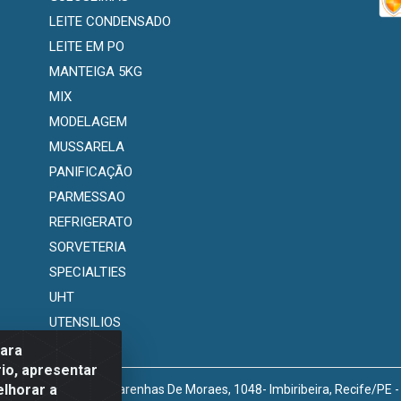
LEITE CONDENSADO
LEITE EM PO
MANTEIGA 5KG
MIX
MODELAGEM
MUSSARELA
PANIFICAÇÃO
PARMESSAO
REFRIGERATO
SORVETERIA
SPECIALTIES
UHT
UTENSILIOS
para
io, apresentar
elhorar a
venida Marechal Mascarenhas De Moraes, 1048- Imbiribeira, Recife/PE