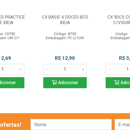
ES PRACTICE
CX BASIC 6 DOCES BCO
CX 9DCS C
E IDEIA
IDEIA
C/VISOR
o: 10790
Código: 8759
Código:
em: UN C/1
Embalagem: PC C/1UN
Embalagem
 2,69
R$ 12,90
R$ 3
icionar
Adicionar
Adic
ofertas!