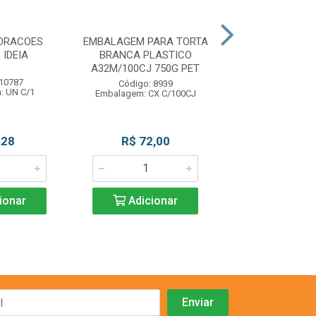
ORACOES
EMBALAGEM PARA TORTA
EMB P/TRUFA O
 IDEIA
BRANCA PLASTICO
100UN LUCK
A32M/100CJ 750G PET
 10787
Código: 11
Código: 8939
: UN C/1
Embalagem: PC 
Embalagem: CX C/100CJ
,28
R$ 72,00
R$ 11,3
ionar
Adicionar
Adicio