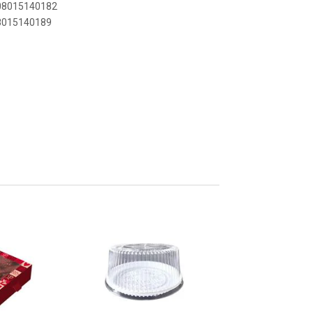
908015140182
08015140189