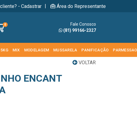
|
cliente? - Cadastrar
Área do Representante
Fale Conosco
0
(81) 99166-2327
 5KG
MIX
MODELAGEM
MUSSARELA
PANIFICAÇÃO
PARMESSA
VOLTAR
INHO ENCANT
IA