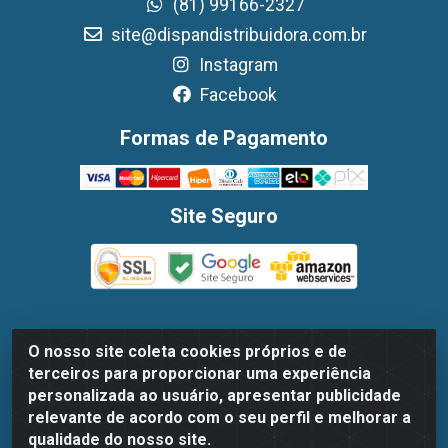
(81) 99166-2327
site@dispandistribuidora.com.br
Instagram
Facebook
Formas de Pagamento
Site Seguro
O nosso site coleta cookies próprios e de
Dispan Distribuidora de Alimentos LTDA - Avenida
terceiros para proporcionar uma experiência
Marechal Mascarenhas De Moraes, 1048- Imbiribeira,
personalizada ao usuário, apresentar publicidade
Recife/PE - CEP 51.170-000 - CNPJ 30.779.584/0003-78
relevante de acordo com o seu perfil e melhorar a
qualidade do nosso site.