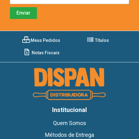
Meus Pedidos
Títulos
Notas Fiscais
Institucional
Quem Somos
Métodos de Entrega