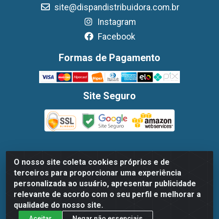
site@dispandistribuidora.com.br
Instagram
Facebook
Formas de Pagamento
Site Seguro
O nosso site coleta cookies próprios e de
Dispan Distribuidora de Alimentos LTDA - Avenida
terceiros para proporcionar uma experiência
Marechal Mascarenhas De Moraes, 1048- Imbiribeira,
personalizada ao usuário, apresentar publicidade
Recife/PE - CEP 51.170-000 - CNPJ 30.779.584/0003-78
relevante de acordo com o seu perfil e melhorar a
qualidade do nosso site.
Aceitar
Negar não essenciais