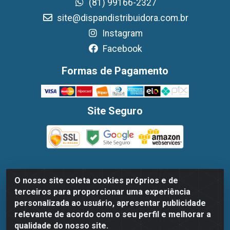
(81) 99166-2327
site@dispandistribuidora.com.br
Instagram
Facebook
Formas de Pagamento
Site Seguro
O nosso site coleta cookies próprios e de
Dispan Distribuidora de Alimentos LTDA - Avenida
terceiros para proporcionar uma experiência
Marechal Mascarenhas De Moraes, 1048- Imbiribeira,
personalizada ao usuário, apresentar publicidade
Recife/PE - CEP 51.170-000 - CNPJ 30.779.584/0003-78
relevante de acordo com o seu perfil e melhorar a
qualidade do nosso site.